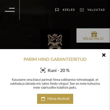
KEELED
VALUUTAD
VÄLGU PALJU
PARIM HIND GARANTEERITUD
Kuni - 20 %
 et
Kasutame oma klassi parimat hinna sobitamise tehnoloogiat, et
Ka
stus
sobitada ja ületada mis tahes hindu võrgus! See on meie kohustus
sob
meie väärtuslike külaliste jaoks.
Hinna Kontroll