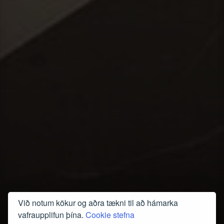
Við notum kökur og aðra tækni til að hámarka
vafraupplifun þína.
Cookie stefna