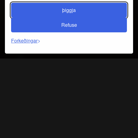
þiggja
Refuse
Forkeðingar
KOMAST AÐ