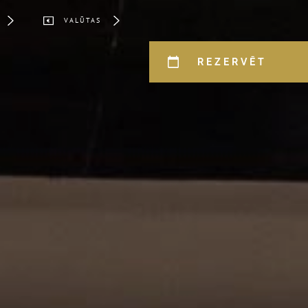
VALŪTAS
REZERVĒT