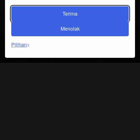
Terima
Menolak
Pilihan
TAHU