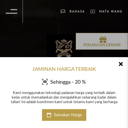
BAHASA
MATA WANG
PERJANJIAN DENYAR
JAMINAN HARGA TERBAIK
Sehingga - 20 %
lam
Kami menggunakan teknologi padanan harga yang terbaik dalam
Ka
alam
kelas untuk memadankan dan mengalahkan sebarang kadar dalam
kel
arga
talian! Ini adalah komitmen kami untuk tetamu kami yang berharga
tal
Semakan Harga